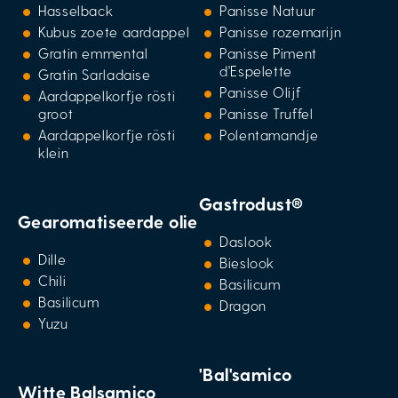
Hasselback
Panisse Natuur
Kubus zoete aardappel
Panisse rozemarijn
Gratin emmental
Panisse Piment
d'Espelette
Gratin Sarladaise
Panisse Olijf
Aardappelkorfje rösti
groot
Panisse Truffel
Aardappelkorfje rösti
Polentamandje
klein
Gastrodust®
Gearomatiseerde olie
Daslook
Dille
Bieslook
Chili
Basilicum
Basilicum
Dragon
Yuzu
'Bal'samico
Witte Balsamico